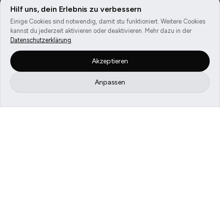
Hilf uns, dein Erlebnis zu verbessern
Einige Cookies sind notwendig, damit stu funktioniert. Weitere Cookies
kannst du jederzeit aktivieren oder deaktivieren. Mehr dazu in der
Datenschutzerklärung
.
Alle Studios entdecken
Akzeptieren
Anpassen
Menü
Anmelden
Suchen
So funktioniert Stu.